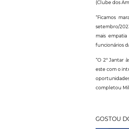
(Clube dos Ami
“Ficamos mara
setembro/2023
mais empatia 
funcionários d
“O 2º Jantar 
este com o int
oportunidade
completou Mil
GOSTOU D