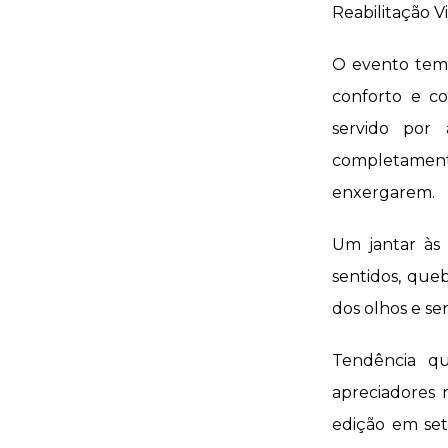
Reabilitação V
O evento tem 
conforto e co
servido por 
completament
enxergarem.
Um jantar às
sentidos, que
dos olhos e se
Tendência q
apreciadores 
edição em set